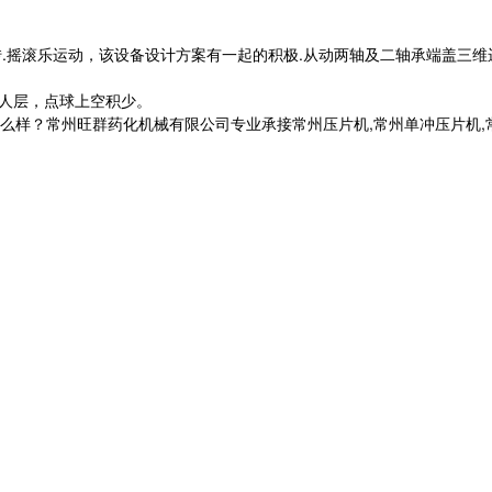
转.摇滚乐运动，该设备设计方案有一起的积极.从动两轴及二轴承端盖三维
罪人层，点球上空积少。
常州旺群药化机械有限公司专业承接常州压片机,常州单冲压片机,常州旋转压