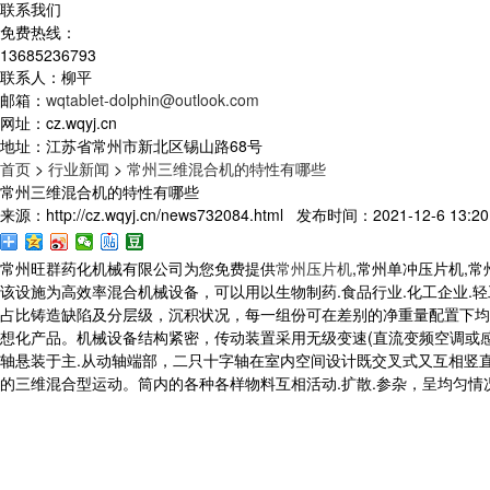
联系我们
免费热线：
13685236793
联系人：柳平
邮箱：
wqtablet-dolphin@outlook.com
网址：cz.wqyj.cn
地址：江苏省常州市新北区锡山路68号
首页
>
行业新闻
>
常州三维混合机的特性有哪些
常州三维混合机的特性有哪些
来源：http://cz.wqyj.cn/news732084.html 发布时间：2021-12-6 13:20
常州旺群药化机械有限公司为您免费提供
常州压片机
,常州单冲压片机,
该设施为高效率混合机械设备，可以用以生物制药.食品行业.化工企业.
占比铸造缺陷及分层级，沉积状况，每一组份可在差别的净重量配置下均匀
想化产品。机械设备结构紧密，传动装置采用无级变速(直流变频空调或
轴悬装于主.从动轴端部，二只十字轴在室内空间设计既交叉式又互相竖
的三维混合型运动。筒内的各种各样物料互相活动.扩散.参杂，呈均匀情