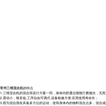
常州三维混合机
的特点
1.三维混合机的混合筒设计方案一同，身体内腔通过细致打磨抛光，无
2.震动小，噪音低.工序自由可调式.设备检修方便.应用使用寿命长；
3.因为混合朋友具备多方位的运动，使筒身体内的物料混合点多，混合