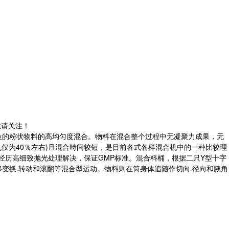
敬请关注！
业单位的粉状物料的高均匀度混合。物料在混合整个过程中无凝聚力成果，无
机仅为40％左右)且混合時间较短，是目前各式各样混合机中的一种比较理
经历高细致抛光处理解决，保证GMP标准。混合料桶，根据二只Y型十字
变换.转动和滚翻等混合型运动。物料则在筒身体追随作切向.径向和腋角