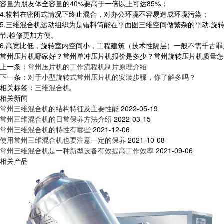
容量为朋友体全容量的40%要高于一倍以上可达85%；
4.物料在密闭式情况下终止混合，对办公环境不容易造成环境污染；
5.三维混合机运动组织为是错料筒能在平面图三维空间做繁杂的平动.旋
节.检修更加方便。
6.高宽比低，旋转室内空间小，工程建筑（技术性隔层）一般不需千古
常州压片机哪家好？常州单冲压片机报价是多少？常州旋转压片机质量怎么样？
上一条：
常州压片机的工作流程机制片原理介绍
下一条：
对于小型旋转式常州压片机的安装步骤，你了解多吗？
相关标签：
三维混合机
,
相关新闻
常州三维混合机的结构特征及主要性能
2022-05-19
常州三维混合机的日常保养方法介绍
2022-03-15
常州三维混合机的特性有哪些
2021-12-06
使用常州三维混合机也要注意一定的保养
2021-10-08
常州三维混合机是一种新型设备有效提高工作效率
2021-09-06
相关产品