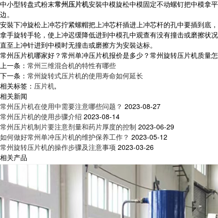
中小型转盘式粉末
常州压片机
安裝中模旋松中模固定不动螺钉把中模拿平
边。
安裝下冲旋松上冲芯拧紧螺帽把上冲芯杆插进上冲芯杆的孔中要插到底，
拿手旋转手轮，使上冲迟缓降低进到中模孔中观查有没有撞击或磨擦状况
直至上冲针进到中模时无撞击或磨擦方为安裝达标。
常州压片机哪家好？常州单冲压片机报价是多少？常州旋转压片机质量怎么样？
上一条：
常州三维混合机的特性有哪些
下一条：
常州旋转式压片机的使用寿命如何延长
相关标签：
压片机
,
相关新闻
常州压片机在使用中需要注意哪些问题？
2023-08-27
常州压片机的使用步骤介绍
2023-08-14
常州压片机制片要注意剂量和药片厚度的控制
2023-06-29
如何做好常州单冲压片机的维护保养工作？
2023-05-12
常州旋转压片机的操作步骤及注意事项
2023-03-26
相关产品