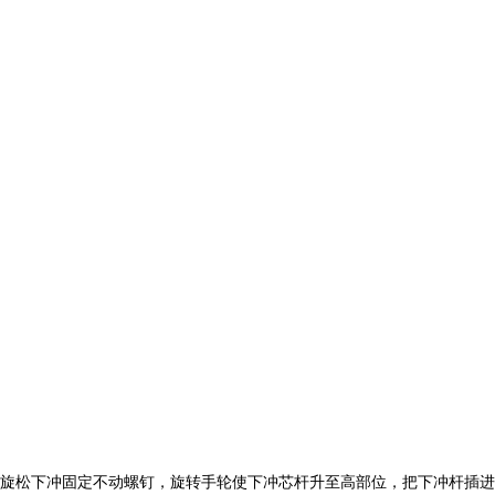
旋松下冲固定不动螺钉，旋转手轮使下冲芯杆升至高部位，把下冲杆插进