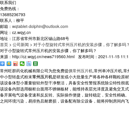
联系我们
免费热线：
13685236793
联系人：柳平
邮箱：
wqtablet-dolphin@outlook.com
网址：cz.wqyj.cn
地址：江苏省常州市新北区锡山路68号
首页
>
公司新闻
>
对于小型旋转式常州压片机的安装步骤，你了解多吗
对于小型旋转式常州压片机的安装步骤，你了解多吗？
来源：http://cz.wqyj.cn/news719560.html 发布时间：2021-11-15 11:1
常州旺群药化机械有限公司为您免费提供
常州压片机
,常州单冲压片机,
中小型转盘式粉末
常州压片机
是研发或小大批量生产将各种各样颗粒原材
该设备体型小重量较轻外型干净整洁，具备安全性警报系统除尘特性彻底噪声
该设备內部选用橱柜台面用不锈钢板材，能维持表层光泽度及避免交叉式
备开展电气设备变速和反反转。实际操作便捷，旋转稳定，安全性精确。
之间环境污染，易排热且耐磨损，设备配有除尘设备，能将抑制房间内飞