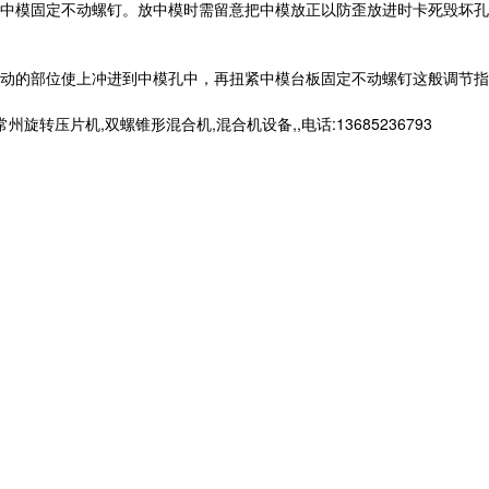
中模固定不动螺钉。放中模时需留意把中模放正以防歪放进时卡死毁坏孔
动的部位使上冲进到中模孔中，再扭紧中模台板固定不动螺钉这般调节指
片机,双螺锥形混合机,混合机设备,,电话:13685236793