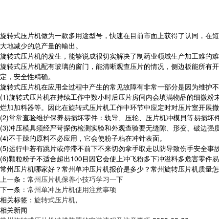
旋转式压片机做为一款多用途型号，快速在目前市面上获得了认同，在短
大地减少的总产量的輸出。
旋转式压片机的发生，能够说成很切实解决了制药业领域生产加工难的难
旋转式压片机配有玻璃的窗门，能清晰观查压片的情况，侧边板能所有开
定，安全性精确。
旋转式压片机在应用全过程中产生的常见故障有非常一部分是因为维护不
(1)旋转式压片机在持续工作中数小时后压片房间内会填满物品的细微
烂加加料器等。因此在旋转式压片机工作中环节中应定时对压片室开展撤
(2)常常查验维护保养易损坏零件：轨导、压轮、压片机冲模貝等易损
(3)冲压模具须经严苛探伤检测实验和外观查验要无缝隙、形变、破边
(4)不干躁的原料不必应用，它会使粉子粘在冲针表面。
(5)运行中若有跳片或停滞不前下不来切勿拿手取走以防导致伤手安全事
(6)颗粒粉子不适合超出100目因它会使上冲飞粉多下冲溢料多危害零件
常州压片机哪家好？常州单冲压片机报价是多少？常州旋转压片机质量怎么样？
上一条：
常州压片机保养小技巧学习一下
下一条：
常州单冲压片机使用注意事项
相关标签：
旋转式压片机
,
相关新闻