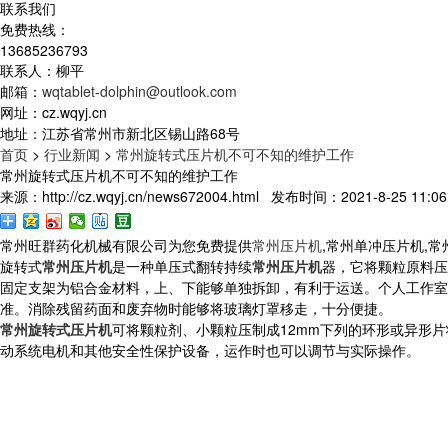
联系我们
免费热线：
13685236793
联系人：柳平
邮箱：
wqtablet-dolphin@outlook.com
网址：cz.wqyj.cn
地址：江苏省常州市新北区锡山路68号
首页
>
行业新闻
>
常州旋转式压片机不可不知的维护工作
常州旋转式压片机不可不知的维护工作
来源：http://cz.wqyj.cn/news672004.html 发布时间：2021-8-25 11:06
常州旺群药化机械有限公司为您免费提供
常州压片机
,常州单冲压片机,
旋转式
常州压片机
是一种单压式翻转持续
常州压片机
器，它将颗粒原料压
固定支架为铝合金材料，上、下能够单独拆卸，有利于运送。个人工作室
准。消除残留药面和废弃物时能够将玻璃灯罩移走，十分便捷。
常州旋转式压片机
可将颗粒剂、小颗粒压制成12mm下列的环形或异形
动系统电机和其他安全性保护设备，运作时也可以调节与实际操作。