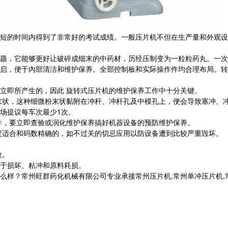
短的时间内得到了非常好的考试成绩。一般压片机不但在生产量和外观设
题，它能够更好让破碎成细末的中药材，历经压制变为一粒粒药丸。一次
启，便于內部清洁和维护保养。全部控制板和实际操作件均合理布局。转
立即所产生的，因此 旋转式压片机的维护保养工作中十分关键。
粉末状，这种细微粉末状黏附在冲杆、冲杆孔及中模孔上，便会导致塞冲、
场提议每车次最少1次。
坏件，要立即查验或润化维护保养搞好机器设备的预防维护保养。
强度适合和码数精确的，如不过关的切忌应用以防设备遭到比较严重毁坏。
故。
易于损坏、粘冲和原料耗损。
常州旺群药化机械有限公司专业承接常州压片机,常州单冲压片机,常州旋转压