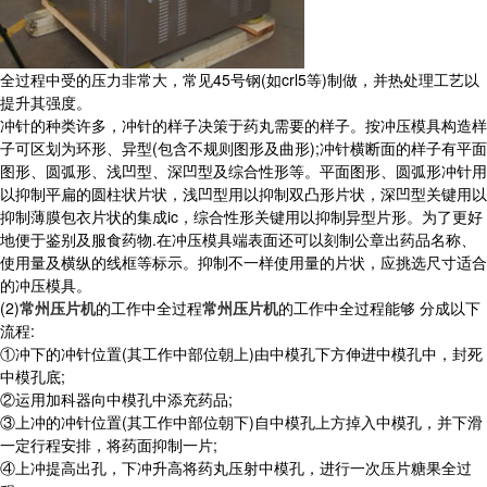
全过程中受的压力非常大，常见45号钢(如crl5等)制做，并热处理工艺以
提升其强度。
冲针的种类许多，冲针的样子决策于药丸需要的样子。按冲压模具构造样
子可区划为环形、异型(包含不规则图形及曲形);冲针横断面的样子有平面
图形、圆弧形、浅凹型、深凹型及综合性形等。平面图形、圆弧形冲针用
以抑制平扁的圆柱状片状，浅凹型用以抑制双凸形片状，深凹型关键用以
抑制薄膜包衣片状的集成ic，综合性形关键用以抑制异型片形。为了更好
地便于鉴别及服食药物.在冲压模具端表面还可以刻制公章出药品名称、
使用量及横纵的线框等标示。抑制不一样使用量的片状，应挑选尺寸适合
的冲压模具。
(2)
常州压片机
的工作中全过程
常州压片机
的工作中全过程能够 分成以下
流程:
①冲下的冲针位置(其工作中部位朝上)由中模孔下方伸进中模孔中，封死
中模孔底;
②运用加科器向中模孔中添充药品;
③上冲的冲针位置(其工作中部位朝下)自中模孔上方掉入中模孔，并下滑
一定行程安排，将药面抑制一片;
④上冲提高出孔，下冲升高将药丸压射中模孔，进行一次压片糖果全过