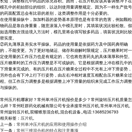
长短，调整模孔中药品的添充容积。因而，在压片机应该具备调整冲下在
模孔中的初始部位的组织，以达到使用量调整规定。因为不一样生产批号
的药面配置总会有比容的差别，这类调整作用是十分必要的。
在使用量操纵中，加加料器的姿势基本原理也是有非常的危害，例如颗粒
物药品是靠自身重量，随意滚落入中模孔里时，其填装状况比较松散。假
如选用数次强迫境入方法时，模孔里将会填写较多药品，填装状况则比较
密实度。
②药丸薄厚及夯实水平操纵。药品的使用量是依据药方及中国药典明确
的，不能变更。为了更好地储运、储存和崩解时限规定，压片糖果时对一
定使用量的工作压力也是有规定的，它也将危害药丸的具体薄厚和外型。
压片糖果时的工作压力调整是不可或缺的。它是根据调整上冲在模孔中的
下滑量来完成的。有的压片机在压片糖果全过程中不光有上冲下滑姿势，
另外也会有下冲上行下行姿势，由左右冲相对速度互相配合压片糖果全过
程。但工作压力调整多是根据调整上冲下滑量的组织来完成工作压力调整
与操纵的。
常州压片机哪家好？常州单冲压片机报价是多少？常州旋转压片机质量怎
么样？常州旺群药化机械有限公司专业承接常州压片机,常州单冲压片机,
常州旋转压片机,双螺锥形混合机,混合机设备,,电话:13685236793
相关标签：
压片机
,
上一条：
常州单冲压片机的应用和使用操作介绍
下一条：
常州三维混合机的特点和注意事项