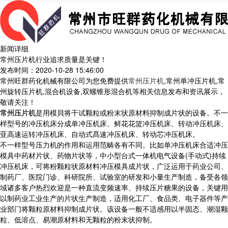
新闻详细
常州压片机行业追求质量是关键！
发布时间：2020-10-28 15:46:00
常州旺群药化机械有限公司为您免费提供
常州压片机
,常州单冲压片机,常
州旋转压片机,混合机设备,双螺锥形混合机等相关信息发布和资讯展示，
敬请关注！
常州压片机
是用模貝将干试颗粒或粉末状原材料抑制成片状的设备。不一
样型号的冲压机床分成单冲压机床、鲜花花篮冲压机床、转动冲压机床、
亚高速运转冲压机床、自动式髙速冲压机床、转动芯冲压机床。
不一样型号压力机的作用和运用范畴各有不同。比如单冲压机床合适冲压
模具中药材片状、药物片状等，中小型台式一体机电气设备(手动式)持续
冲压机床，可将粉颗粒状原材料冲压模具成片状，广泛运用于药业公司、
制药厂、医院门诊、科研院所、试验室的研发和小量生产制造，备受各领
域诸多客户热烈欢迎是一种直流变频速率、持续压片糖果的设备，关键用
以制药业工业生产的片状生产制造，适用化工厂、食品类、电子器件等产
业部门将颗粒原材料抑制成片状。该设备一般不适感用以半固态、潮湿颗
粒、低溶点、易潮原材料和无颗粒的粉末状抑制。