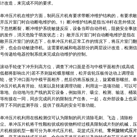
计改造，来完成不同的要求。
单冲压片机在维护方面，制药压片机有要求带断冲维护结构的，有要求敞
开压片室门时自动断电维护的。1）断冲维护结构是指当冲杆在意外情况
下忽然断裂，断冲维护系统敏捷反应，设备当即自动停机，阻挠安全事故
的发作，消灭危险于萌发状态；2）敞开压片室门时自动断电维护是指在
敞开压片室门的状态下，在单冲压片机正常工作的情况下，将压片室门翻
开，也会自动敏捷停机。这需要机械和电器部分的两层设计改造，检测信
号传递给电器控制系统来完成自动维护的控制。
滚动手轮使下冲升到高方位，调查下冲口面是否与中模平面相齐(或高或
低都将影响出片)若不齐则旋松蝶形螺丝，松开齿轮压板传达动上调理齿
轮，使下冲口面与中模平面相齐，然后仍将压板按上，旋紧蝶形螺丝。单
冲压片机具有开始、结束以及转速调理功能，利用这一选项功能，可以可
靠地、自动地与生产线的其它设备，例如筛片、吸尘、检测、输送、桶装
等衔接在一同，同步完成药片的限制生产任务。一起，在外部设备上也采
用了不同的监测手段，提供了很高的安全可靠功能。
单冲压片机利用在线检测仪可认为限制的药片清除毛刺、飞边，清除粉
尘。单冲压片机将干性颗粒状或粉状物料经过模具限制成片剂的机械，压
片机根据机型一般可分为单冲式压片机、花篮式压片机、
常州旋转式压片
机
、亚高速旋转式压片机、全自动高速压片机以及旋转式包芯压片机等多